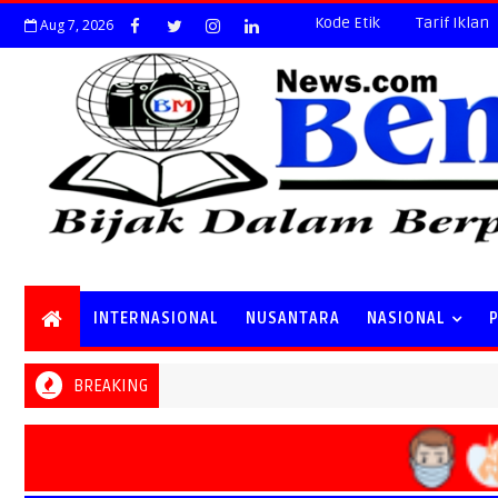
Kode Etik
Tarif Iklan
Aug 7, 2026
INTERNASIONAL
NUSANTARA
NASIONAL
BREAKING