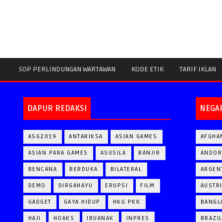
SOP PERLINDUNGAN WARTAWAN
KODE ETIK
TARIF IKLAN
DAPUR REDAKSI
NEGA
ASG2019
ANTARIKSA
ASIAN GAMES
AFGHA
ASIAN PARA GAMES
ASUSILA
BANJIR
ANDOR
BENCANA
BERDUKA
BILATERAL
ARGEN
DEMO
DIRGAHAYU
ERUPSI
FILM
AUSTR
GADGET
GAYA HIDUP
HKG PKK
BANGL
HAJI
HOAKS
IBUANAK
INPRES
BRAZI