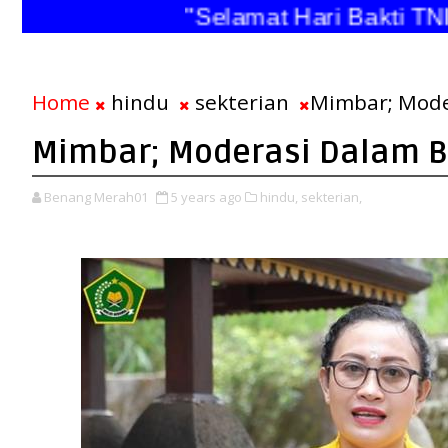
"Selamat Hari Bakti TNI A
Home
hindu
sekterian
Mimbar; Mode
Mimbar; Moderasi Dalam 
Benang Merah01
5 years ago
hindu,
sekterian,