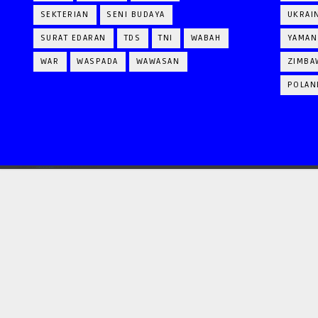
SEKTERIAN
SENI BUDAYA
UKRAI
SURAT EDARAN
TDS
TNI
WABAH
YAMAN
WAR
WASPADA
WAWASAN
ZIMBA
POLAN
CRAFTED WITH
BY
TEMPLATESYARD
| DISTRIBUTED BY
GOOYAABI TEMPLATES