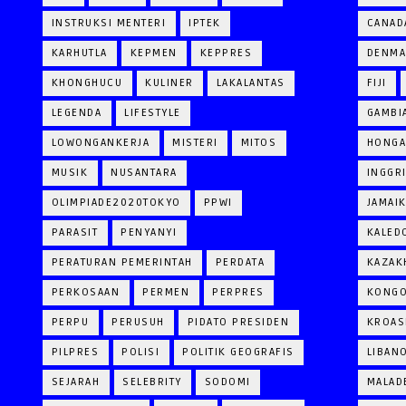
INSTRUKSI MENTERI
IPTEK
CANAD
KARHUTLA
KEPMEN
KEPPRES
DENM
KHONGHUCU
KULINER
LAKALANTAS
FIJI
LEGENDA
LIFESTYLE
GAMBI
LOWONGANKERJA
MISTERI
MITOS
HONGA
MUSIK
NUSANTARA
INGGR
OLIMPIADE2020TOKYO
PPWI
JAMAI
PARASIT
PENYANYI
KALED
PERATURAN PEMERINTAH
PERDATA
KAZAK
PERKOSAAN
PERMEN
PERPRES
KONG
PERPU
PERUSUH
PIDATO PRESIDEN
KROAS
PILPRES
POLISI
POLITIK GEOGRAFIS
LIBAN
SEJARAH
SELEBRITY
SODOMI
MALAD