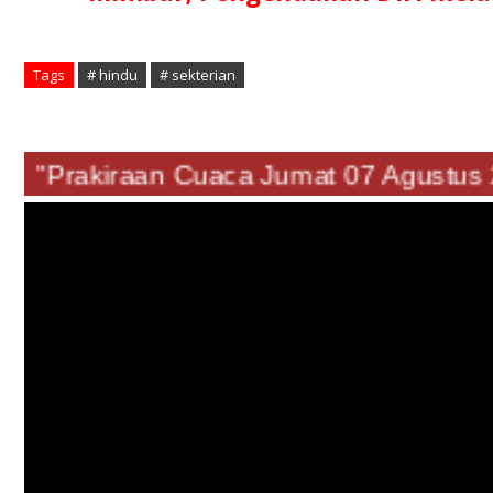
Tags
# hindu
# sekterian
"Prakiraan Cuaca Jumat 07 Agust