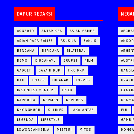
DAPUR REDAKSI
NEGA
ASG2019
ANTARIKSA
ASIAN GAMES
AFGHA
ASIAN PARA GAMES
ASUSILA
BANJIR
ANDOR
BENCANA
BERDUKA
BILATERAL
ARGEN
DEMO
DIRGAHAYU
ERUPSI
FILM
AUSTR
GADGET
GAYA HIDUP
HKG PKK
BANGL
HAJI
HOAKS
IBUANAK
INPRES
BRAZI
INSTRUKSI MENTERI
IPTEK
CANAD
KARHUTLA
KEPMEN
KEPPRES
DENM
KHONGHUCU
KULINER
LAKALANTAS
FIJI
LEGENDA
LIFESTYLE
GAMBI
LOWONGANKERJA
MISTERI
MITOS
HONGA