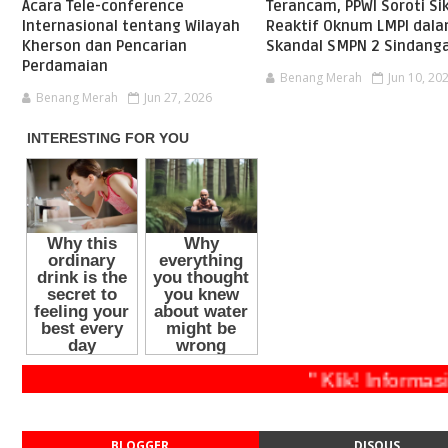
Acara Tele-conference
Terancam, PPWI Soroti Si
Internasional tentang Wilayah
Reaktif Oknum LMPI dal
Kherson dan Pencarian
Skandal SMPN 2 Sindang
Perdamaian
Benang Merah
Jun 10, 20
Benang Merah
Jun 27, 2026
" Klik! Info
BLOGGER
DISQUS