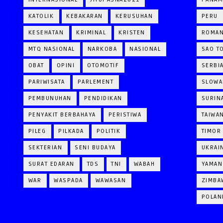
KATOLIK
KEBAKARAN
KERUSUHAN
PERU
KESEHATAN
KRIMINAL
KRISTEN
ROMAN
MTQ NASIONAL
NARKOBA
NASIONAL
SAO T
OBAT
OPINI
OTOMOTIF
SERBI
PARIWISATA
PARLEMENT
SLOWA
PEMBUNUHAN
PENDIDIKAN
SURIN
PENYAKIT BERBAHAYA
PERISTIWA
TAIWA
PILEG
PILKADA
POLITIK
TIMOR
SEKTERIAN
SENI BUDAYA
UKRAI
SURAT EDARAN
TDS
TNI
WABAH
YAMAN
WAR
WASPADA
WAWASAN
ZIMBA
POLAN