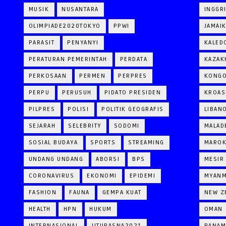
MUSIK
NUSANTARA
INGGR
OLIMPIADE2020TOKYO
PPWI
JAMAI
PARASIT
PENYANYI
KALED
PERATURAN PEMERINTAH
PERDATA
KAZAK
PERKOSAAN
PERMEN
PERPRES
KONG
PERPU
PERUSUH
PIDATO PRESIDEN
KROAS
PILPRES
POLISI
POLITIK GEOGRAFIS
LIBAN
SEJARAH
SELEBRITY
SODOMI
MALAD
SOSIAL BUDAYA
SPORTS
STREAMING
MARO
UNDANG UNDANG
ABORSI
BPS
MESIR
CORONAVIRUS
EKONOMI
EPIDEMI
MYAN
FASHION
FAUNA
GEMPA KUAT
NEW Z
HEALTH
HPN
HUKUM
OMAN
INTERNASIONAL
JITUPASNA2021
PANAM