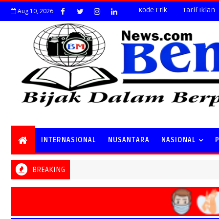
Kode Etik
Tarif Iklan
Aug 10, 2026
INTERNASIONAL
NUSANTARA
NASIONAL
BREAKING