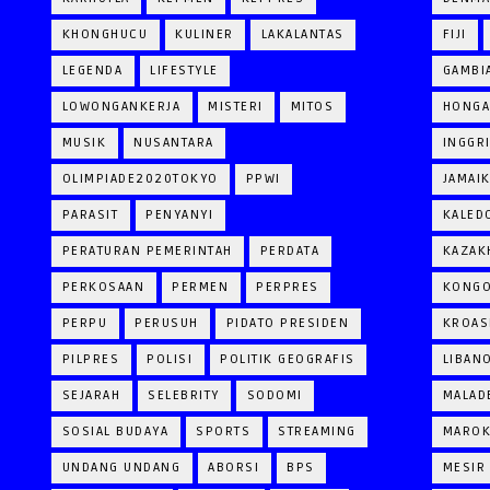
KHONGHUCU
KULINER
LAKALANTAS
FIJI
LEGENDA
LIFESTYLE
GAMBI
LOWONGANKERJA
MISTERI
MITOS
HONGA
MUSIK
NUSANTARA
INGGR
OLIMPIADE2020TOKYO
PPWI
JAMAI
PARASIT
PENYANYI
KALED
PERATURAN PEMERINTAH
PERDATA
KAZAK
PERKOSAAN
PERMEN
PERPRES
KONG
PERPU
PERUSUH
PIDATO PRESIDEN
KROAS
PILPRES
POLISI
POLITIK GEOGRAFIS
LIBAN
SEJARAH
SELEBRITY
SODOMI
MALAD
SOSIAL BUDAYA
SPORTS
STREAMING
MARO
UNDANG UNDANG
ABORSI
BPS
MESIR