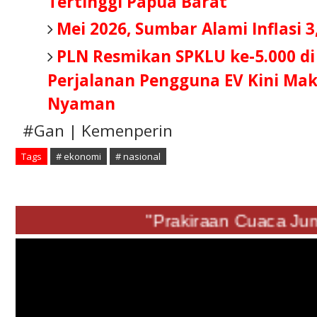
Tertinggi Papua Barat
Mei 2026, Sumbar Alami Inflasi 3
PLN Resmikan SPKLU ke-5.000 di
Perjalanan Pengguna EV Kini Ma
Nyaman
#Gan | Kemenperin
Tags
# ekonomi
# nasional
"Prakiraan Cuaca Jumat