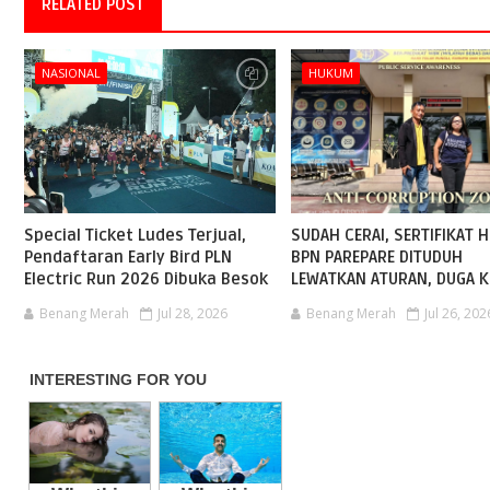
RELATED POST
NASIONAL
HUKUM
Special Ticket Ludes Terjual,
SUDAH CERAI, SERTIFIKAT H
Pendaftaran Early Bird PLN
BPN PAREPARE DITUDUH
Electric Run 2026 Dibuka Besok
LEWATKAN ATURAN, DUGA K
Benang Merah
Jul 28, 2026
Benang Merah
Jul 26, 202