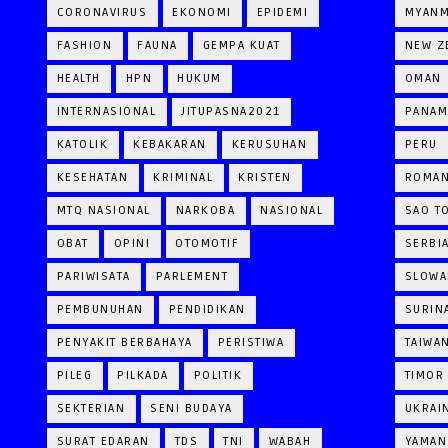
CORONAVIRUS
EKONOMI
EPIDEMI
MYAN
FASHION
FAUNA
GEMPA KUAT
NEW Z
HEALTH
HPN
HUKUM
OMAN
INTERNASIONAL
JITUPASNA2021
PANAM
KATOLIK
KEBAKARAN
KERUSUHAN
PERU
KESEHATAN
KRIMINAL
KRISTEN
ROMAN
MTQ NASIONAL
NARKOBA
NASIONAL
SAO T
OBAT
OPINI
OTOMOTIF
SERBI
PARIWISATA
PARLEMENT
SLOWA
PEMBUNUHAN
PENDIDIKAN
SURIN
PENYAKIT BERBAHAYA
PERISTIWA
TAIWA
PILEG
PILKADA
POLITIK
TIMOR
SEKTERIAN
SENI BUDAYA
UKRAI
SURAT EDARAN
TDS
TNI
WABAH
YAMAN