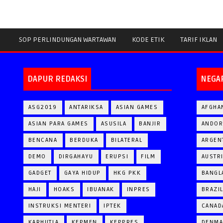
SOP PERLINDUNGAN WARTAWAN
KODE ETIK
TARIF IKLAN
DAPUR REDAKSI
NEGA
ASG2019
ANTARIKSA
ASIAN GAMES
AFGHA
ASIAN PARA GAMES
ASUSILA
BANJIR
ANDOR
BENCANA
BERDUKA
BILATERAL
ARGEN
DEMO
DIRGAHAYU
ERUPSI
FILM
AUSTR
GADGET
GAYA HIDUP
HKG PKK
BANGL
HAJI
HOAKS
IBUANAK
INPRES
BRAZI
INSTRUKSI MENTERI
IPTEK
CANAD
KARHUTLA
KEPMEN
KEPPRES
DENM