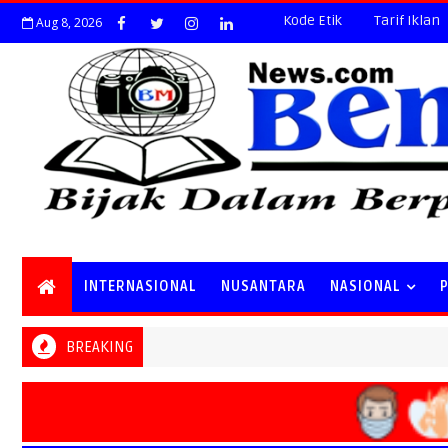
Kode Etik
Tarif Iklan
Aug 8, 2026
INTERNASIONAL
NUSANTARA
NASIONAL
BREAKING