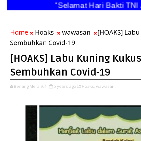
"Selamat Hari Bakti TNI An
Home
Hoaks
wawasan
[HOAKS] Labu
Sembuhkan Covid-19
[HOAKS] Labu Kuning Kuku
Sembuhkan Covid-19
Benang Merah01
5 years ago
Hoaks,
wawasan,