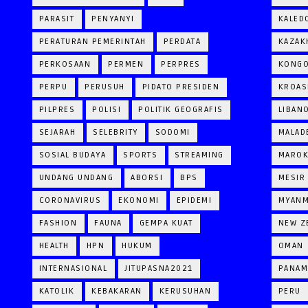
PARASIT
PENYANYI
KALED
PERATURAN PEMERINTAH
PERDATA
KAZAK
PERKOSAAN
PERMEN
PERPRES
KONG
PERPU
PERUSUH
PIDATO PRESIDEN
KROAS
PILPRES
POLISI
POLITIK GEOGRAFIS
LIBAN
SEJARAH
SELEBRITY
SODOMI
MALAD
SOSIAL BUDAYA
SPORTS
STREAMING
MARO
UNDANG UNDANG
ABORSI
BPS
MESIR
CORONAVIRUS
EKONOMI
EPIDEMI
MYAN
FASHION
FAUNA
GEMPA KUAT
NEW Z
HEALTH
HPN
HUKUM
OMAN
INTERNASIONAL
JITUPASNA2021
PANAM
KATOLIK
KEBAKARAN
KERUSUHAN
PERU