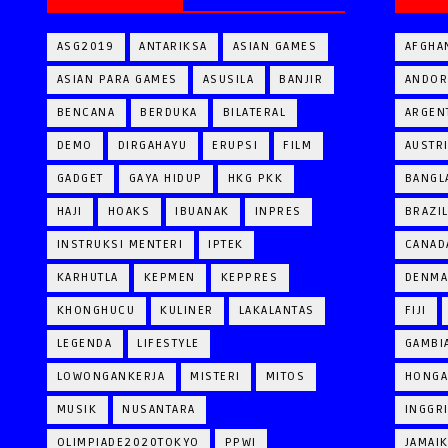
ASG2019
ANTARIKSA
ASIAN GAMES
AFGHA
ASIAN PARA GAMES
ASUSILA
BANJIR
ANDOR
BENCANA
BERDUKA
BILATERAL
ARGEN
DEMO
DIRGAHAYU
ERUPSI
FILM
AUSTR
GADGET
GAYA HIDUP
HKG PKK
BANGL
HAJI
HOAKS
IBUANAK
INPRES
BRAZI
INSTRUKSI MENTERI
IPTEK
CANAD
KARHUTLA
KEPMEN
KEPPRES
DENM
KHONGHUCU
KULINER
LAKALANTAS
FIJI
LEGENDA
LIFESTYLE
GAMBI
LOWONGANKERJA
MISTERI
MITOS
HONGA
MUSIK
NUSANTARA
INGGR
OLIMPIADE2020TOKYO
PPWI
JAMAI