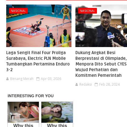
NASIONAL
NASIONAL
Laga Sengit Final Four Proliga
Dukung Angkat Besi
Surabaya, Electric PLN Mobile
Berprestasi di Olimpiade,
Tumbangkan Pertamina Enduro
Menpora Dito Sebut CYE
3-2
Wujud Perhatian dan
Komitmen Pemerintah
Benang Merah
Apr 03, 2026
Redaksi
Feb 28, 2024