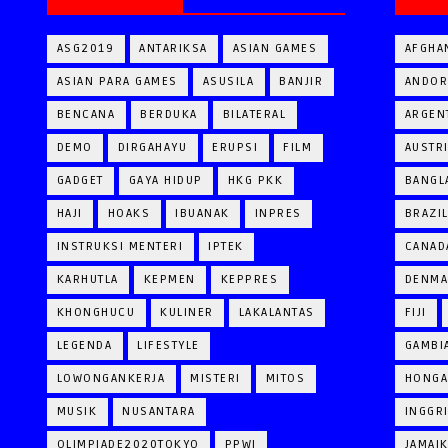
ASG2019
ANTARIKSA
ASIAN GAMES
AFGHA
ASIAN PARA GAMES
ASUSILA
BANJIR
ANDOR
BENCANA
BERDUKA
BILATERAL
ARGEN
DEMO
DIRGAHAYU
ERUPSI
FILM
AUSTR
GADGET
GAYA HIDUP
HKG PKK
BANGL
HAJI
HOAKS
IBUANAK
INPRES
BRAZI
INSTRUKSI MENTERI
IPTEK
CANAD
KARHUTLA
KEPMEN
KEPPRES
DENM
KHONGHUCU
KULINER
LAKALANTAS
FIJI
LEGENDA
LIFESTYLE
GAMBI
LOWONGANKERJA
MISTERI
MITOS
HONGA
MUSIK
NUSANTARA
INGGR
OLIMPIADE2020TOKYO
PPWI
JAMAI