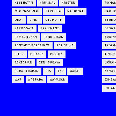
KESEHATAN
KRIMINAL
KRISTEN
ROMAN
MTQ NASIONAL
NARKOBA
NASIONAL
SAO T
OBAT
OPINI
OTOMOTIF
SERBI
PARIWISATA
PARLEMENT
SLOWA
PEMBUNUHAN
PENDIDIKAN
SURIN
PENYAKIT BERBAHAYA
PERISTIWA
TAIWA
PILEG
PILKADA
POLITIK
TIMOR
SEKTERIAN
SENI BUDAYA
UKRAI
SURAT EDARAN
TDS
TNI
WABAH
YAMAN
WAR
WASPADA
WAWASAN
ZIMBA
POLAN