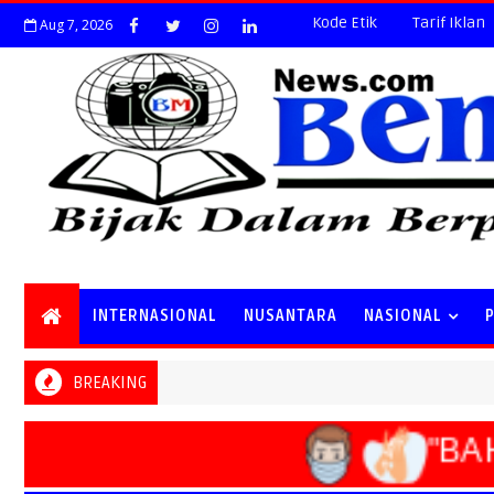
Kode Etik
Tarif Iklan
Aug 7, 2026
INTERNASIONAL
NUSANTARA
NASIONAL
BREAKING
"BAH