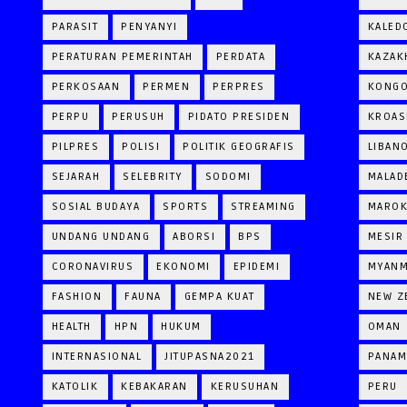
PARASIT
PENYANYI
KALED
PERATURAN PEMERINTAH
PERDATA
KAZAK
PERKOSAAN
PERMEN
PERPRES
KONG
PERPU
PERUSUH
PIDATO PRESIDEN
KROAS
PILPRES
POLISI
POLITIK GEOGRAFIS
LIBAN
SEJARAH
SELEBRITY
SODOMI
MALAD
SOSIAL BUDAYA
SPORTS
STREAMING
MARO
UNDANG UNDANG
ABORSI
BPS
MESIR
CORONAVIRUS
EKONOMI
EPIDEMI
MYAN
FASHION
FAUNA
GEMPA KUAT
NEW Z
HEALTH
HPN
HUKUM
OMAN
INTERNASIONAL
JITUPASNA2021
PANAM
KATOLIK
KEBAKARAN
KERUSUHAN
PERU