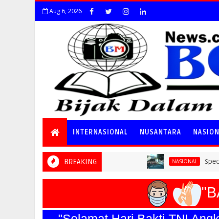
Aug 6, 2026
INTERNASIONAL
NUSANTARA
NASIO
BREAKING
Special Ticket 
NASIONAL
"BA
"Selamat Hari Bakti TNI Angkata