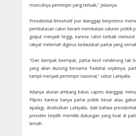
munculnya pemimpin yang terbaik,” jelasnya.
Presidential threshold pun dianggap berpotensi memun
pembatasan calon berarti membatasi saluran politik pe
golput menjadi tinggi, karena calon terbaik menuru
rakyat melemah digerus kedaulatan partai yang sema
“Dan dampak keempat, partai kecil cenderung tak be
yang akan diusung bersama. Padahal sejatinya, part
tampil menjadi pemimpin nasional,” sebut LaNyalla.
Adanya aturan ambang batas capres dianggap menutup
Pilpres karena hanya partai politik besar atau gab
Apalagi, disebutkan LaNyalla, dalil bahwa presidenti
presiden terpilih memiliki dukungan yang kuat di 
lemah.