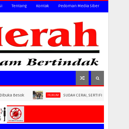
si
Tentang
Kontak
Pedoman Media Siber
ok
SUDAH CERAI, SERTIFIKAT HILANG: BPN PAREPA
HUKUM