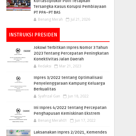
Kortastipidkor Polri Tetapkan
Tersangka Kasus Korupsi Pembiayaan
PT PPA–PT BAS
Benang Merah
Jul 21, 2026
INSTRUKSI PRESIDEN
Jokowi Terbitkan Inpres Nomor 3 Tahun
2023 Tentang Percepatan Peningkatan
Konektivitas Jalan Daerah
Redaksi
Mar 21, 2023
Inpres 3/2022 tentang Optimalisasi
Penyelenggaraan Kampung Keluarga
Berkualitas
Syafrizal Gan
Jun 18, 2022
Ini Inpres 4/2022 tentang Percepatan
Penghapusan Kemiskinan Ekstrem
Benang Merah01
Jun 17, 2022
Laksanakan Inpres 2/2021, Kemendes