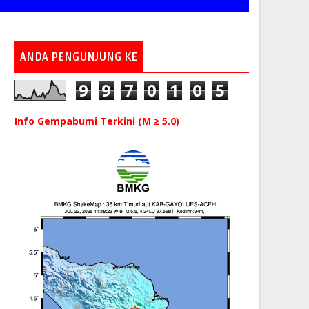
ANDA PENGUNJUNG KE
9
9
7
0
1
0
5
Info Gempabumi Terkini (M ≥ 5.0)