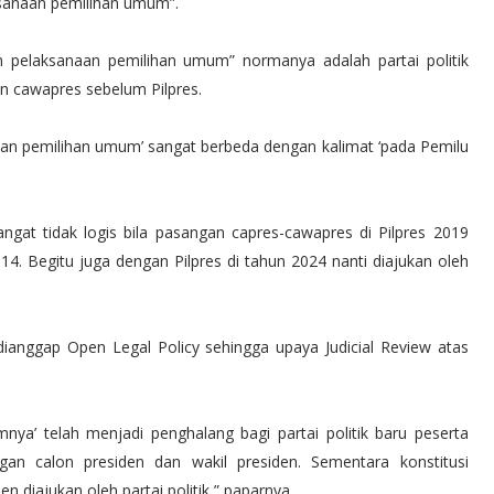
ksanaan pemilihan umum”.
 pelaksanaan pemilihan umum” normanya adalah partai politik
n cawapres sebelum Pilpres.
an pemilihan umum’ sangat berbeda dengan kalimat ‘pada Pemilu
angat tidak logis bila pasangan capres-cawapres di Pilpres 2019
2014. Begitu juga dengan Pilpres di tahun 2024 nanti diajukan oleh
dianggap Open Legal Policy sehingga upaya Judicial Review atas
ya’ telah menjadi penghalang bagi partai politik baru peserta
n calon presiden dan wakil presiden. Sementara konstitusi
 diajukan oleh partai politik,” paparnya.