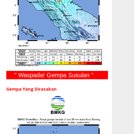
" Waspada! Gempa Susulan "
Gempa Yang Dirasakan