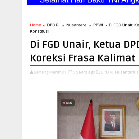
Home
DPD RI
Nusantara
PPWI
Di FGD Unair, K
Konstitusi
Di FGD Unair, Ketua DP
Koreksi Frasa Kalimat 
Benang Merah01
5 years ago
DPD RI,
Nusantara,