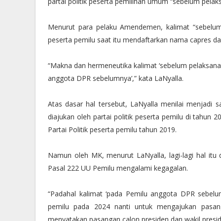
partai politik peserta pemilihan umum “sebelum pela
Menurut para pelaku Amendemen, kalimat “sebelum
peserta pemilu saat itu mendaftarkan nama capres da
“Makna dan hermeneutika kalimat ‘sebelum pelaksana
anggota DPR sebelumnya’,” kata LaNyalla.
Atas dasar hal tersebut, LaNyalla menilai menjadi s
diajukan oleh partai politik peserta pemilu di tahun 
Partai Politik peserta pemilu tahun 2019.
Namun oleh MK, menurut LaNyalla, lagi-lagi hal itu 
Pasal 222 UU Pemilu mengalami kegagalan.
“Padahal kalimat ‘pada Pemilu anggota DPR sebelumn
pemilu pada 2024 nanti untuk mengajukan pasanga
menyatakan pasangan calon presiden dan wakil presiden