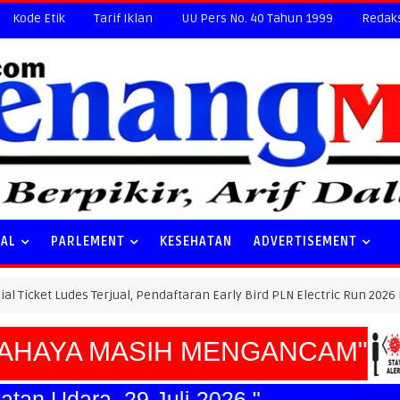
Kode Etik
Tarif Iklan
UU Pers No. 40 Tahun 1999
Redak
NAL
PARLEMENT
KESEHATAN
ADVERTISEMENT
Ludes Terjual, Pendaftaran Early Bird PLN Electric Run 2026 Dibuka Bes
HAYA MASIH MENGANCAM"
n Udara, 29 Juli 2026."