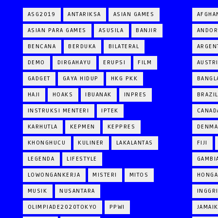
ASG2019
ANTARIKSA
ASIAN GAMES
AFGHA
ASIAN PARA GAMES
ASUSILA
BANJIR
ANDOR
BENCANA
BERDUKA
BILATERAL
ARGEN
DEMO
DIRGAHAYU
ERUPSI
FILM
AUSTR
GADGET
GAYA HIDUP
HKG PKK
BANGL
HAJI
HOAKS
IBUANAK
INPRES
BRAZI
INSTRUKSI MENTERI
IPTEK
CANAD
KARHUTLA
KEPMEN
KEPPRES
DENM
KHONGHUCU
KULINER
LAKALANTAS
FIJI
LEGENDA
LIFESTYLE
GAMBI
LOWONGANKERJA
MISTERI
MITOS
HONGA
MUSIK
NUSANTARA
INGGR
OLIMPIADE2020TOKYO
PPWI
JAMAI