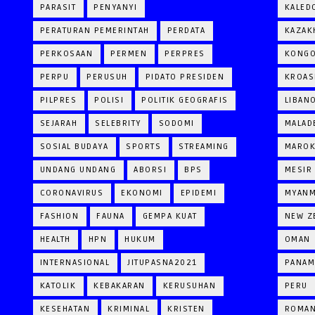
PARASIT
PENYANYI
KALED
PERATURAN PEMERINTAH
PERDATA
KAZAK
PERKOSAAN
PERMEN
PERPRES
KONG
PERPU
PERUSUH
PIDATO PRESIDEN
KROAS
PILPRES
POLISI
POLITIK GEOGRAFIS
LIBAN
SEJARAH
SELEBRITY
SODOMI
MALAD
SOSIAL BUDAYA
SPORTS
STREAMING
MARO
UNDANG UNDANG
ABORSI
BPS
MESIR
CORONAVIRUS
EKONOMI
EPIDEMI
MYAN
FASHION
FAUNA
GEMPA KUAT
NEW Z
HEALTH
HPN
HUKUM
OMAN
INTERNASIONAL
JITUPASNA2021
PANAM
KATOLIK
KEBAKARAN
KERUSUHAN
PERU
KESEHATAN
KRIMINAL
KRISTEN
ROMAN