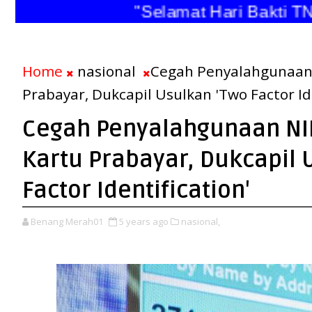
"Selamat Hari Bakti TNI 
Home
nasional
Cegah Penyalahgunaan 
Prabayar, Dukcapil Usulkan 'Two Factor Ide
Cegah Penyalahgunaan NIK
Kartu Prabayar, Dukcapil 
Factor Identification'
Benang Merah01
5 years ago
nasional,