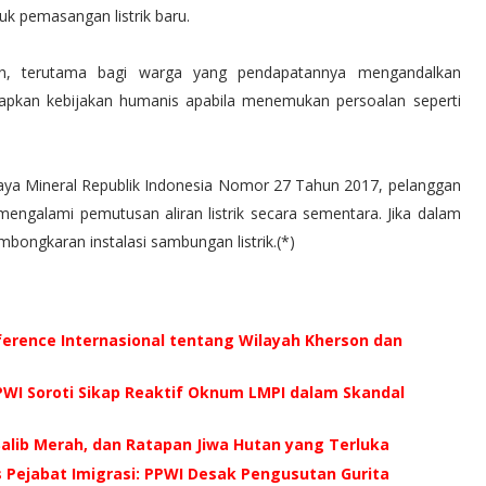
uk pemasangan listrik baru.
an, terutama bagi warga yang pendapatannya mengandalkan
pkan kebijakan humanis apabila menemukan persoalan seperti
aya Mineral Republik Indonesia Nomor 27 Tahun 2017, pelanggan
ngalami pemutusan aliran listrik secara sementara. Jika dalam
bongkaran instalasi sambungan listrik.(*)
ference Internasional tentang Wilayah Kherson dan
WI Soroti Sikap Reaktif Oknum LMPI dalam Skandal
 Salib Merah, dan Ratapan Jiwa Hutan yang Terluka
us Pejabat Imigrasi: PPWI Desak Pengusutan Gurita