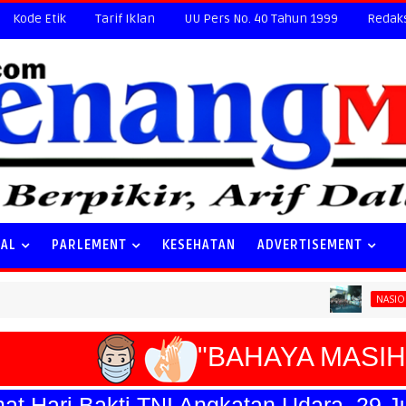
Kode Etik
Tarif Iklan
UU Pers No. 40 Tahun 1999
Redak
NAL
PARLEMENT
KESEHATAN
ADVERTISEMENT
Special
NASIONAL
"BAHAYA MASIH 
Hari Bakti TNI Angkatan Udara, 29 Juli 