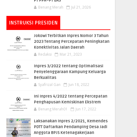
PT PPA–PT BAS
Benang Merah
Jul 21, 2026
INSTRUKSI PRESIDEN
Jokowi Terbitkan Inpres Nomor 3 Tahun
2023 Tentang Percepatan Peningkatan
Konektivitas Jalan Daerah
Redaksi
Mar 21, 2023
Inpres 3/2022 tentang Optimalisasi
Penyelenggaraan Kampung Keluarga
Berkualitas
Syafrizal Gan
Jun 18, 2022
Ini Inpres 4/2022 tentang Percepatan
Penghapusan Kemiskinan Ekstrem
Benang Merah01
Jun 17, 2022
Laksanakan Inpres 2/2021, Kemendes
PDTT Daftarkan Pendamping Desa Jadi
Anggota BPJS Ketenagakerjaan