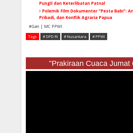
Pungli dan Keterlibatan Patnal
Polemik Film Dokumenter "Pesta Babi": A
Pribadi, dan Konflik Agraria Papua
#Gan | MC PPWI
Tags
# DPD RI
# Nusantara
# PPWI
"Prakiraan Cuaca Jumat 07 