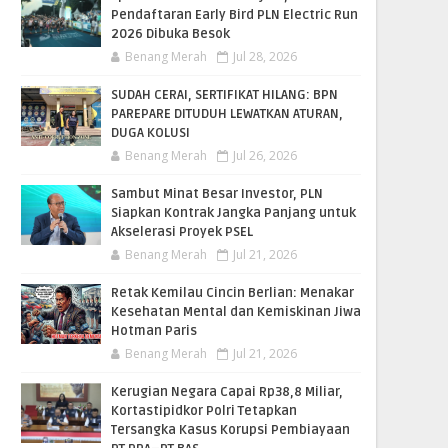
Pendaftaran Early Bird PLN Electric Run
2026 Dibuka Besok
Benang Merah
Jul 28, 2026
SUDAH CERAI, SERTIFIKAT HILANG: BPN
PAREPARE DITUDUH LEWATKAN ATURAN,
DUGA KOLUSI
Benang Merah
Jul 26, 2026
Sambut Minat Besar Investor, PLN
Siapkan Kontrak Jangka Panjang untuk
Akselerasi Proyek PSEL
Benang Merah
Jul 21, 2026
Retak Kemilau Cincin Berlian: Menakar
Kesehatan Mental dan Kemiskinan Jiwa
Hotman Paris
Benang Merah
Jul 21, 2026
Kerugian Negara Capai Rp38,8 Miliar,
Kortastipidkor Polri Tetapkan
Tersangka Kasus Korupsi Pembiayaan