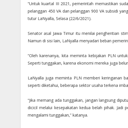
“Untuk kuartal III 2021, pemerintah memastikan sudah
pelanggan 450 VA dan pelanggan 900 VA subsidi yan
tutur LaNyalla, Selasa (22/6/2021).
Senator asal Jawa Timur itu menilai penghentian sti
Namun di sisi lain, LaNyalla menyadari beban pemerint
“Oleh karenanya, kita meminta kebijakan PLN untuk
Seperti tunggakan, karena ekonomi mereka juga belum 
LaNyalla juga meminta PLN memberi keringanan bagi
seperti diketahui, beberapa sektor usaha terkena imb
“Jika memang ada tunggakan, jangan langsung diputu
dicicil melalui kesepakatan kedua belah pihak. Jad
mengalami tunggakan,” katanya.