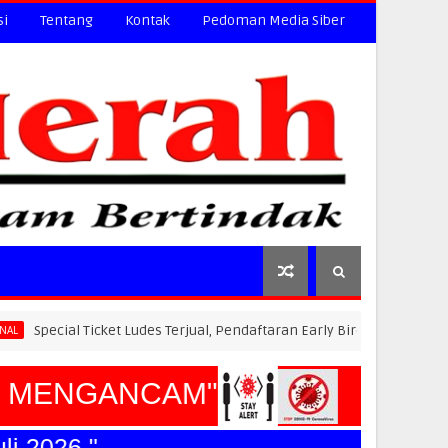
si
Tentang
Kontak
Pedoman Media Siber
 Ticket Ludes Terjual, Pendaftaran Early Bird PLN Electric Run 2026 D
MENGANCAM"
2026."