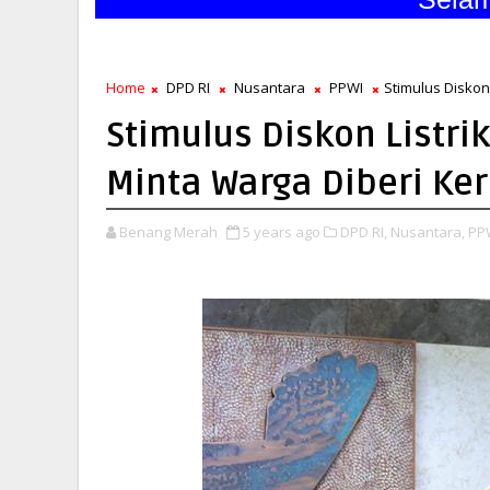
Home
DPD RI
Nusantara
PPWI
Stimulus Diskon
Stimulus Diskon Listri
Minta Warga Diberi Ke
Benang Merah
5 years ago
DPD RI,
Nusantara,
PP