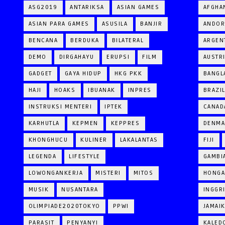
ASG2019
ANTARIKSA
ASIAN GAMES
AFGHA
ASIAN PARA GAMES
ASUSILA
BANJIR
ANDOR
BENCANA
BERDUKA
BILATERAL
ARGEN
DEMO
DIRGAHAYU
ERUPSI
FILM
AUSTR
GADGET
GAYA HIDUP
HKG PKK
BANGL
HAJI
HOAKS
IBUANAK
INPRES
BRAZI
INSTRUKSI MENTERI
IPTEK
CANAD
KARHUTLA
KEPMEN
KEPPRES
DENM
KHONGHUCU
KULINER
LAKALANTAS
FIJI
LEGENDA
LIFESTYLE
GAMBI
LOWONGANKERJA
MISTERI
MITOS
HONGA
MUSIK
NUSANTARA
INGGR
OLIMPIADE2020TOKYO
PPWI
JAMAI
PARASIT
PENYANYI
KALED