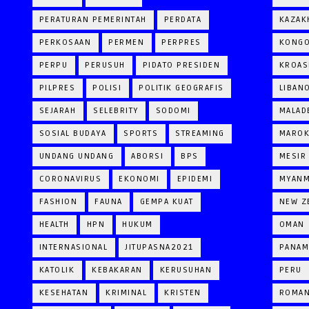
PERATURAN PEMERINTAH
PERDATA
KAZAK
PERKOSAAN
PERMEN
PERPRES
KONG
PERPU
PERUSUH
PIDATO PRESIDEN
KROAS
PILPRES
POLISI
POLITIK GEOGRAFIS
LIBAN
SEJARAH
SELEBRITY
SODOMI
MALAD
SOSIAL BUDAYA
SPORTS
STREAMING
MARO
UNDANG UNDANG
ABORSI
BPS
MESIR
CORONAVIRUS
EKONOMI
EPIDEMI
MYAN
FASHION
FAUNA
GEMPA KUAT
NEW Z
HEALTH
HPN
HUKUM
OMAN
INTERNASIONAL
JITUPASNA2021
PANAM
KATOLIK
KEBAKARAN
KERUSUHAN
PERU
KESEHATAN
KRIMINAL
KRISTEN
ROMAN