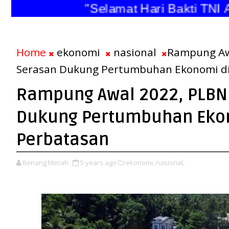
"Selamat Hari Bakti T
Home
ekonomi
nasional
Rampung Aw
Serasan Dukung Pertumbuhan Ekonomi di
Rampung Awal 2022, PLBN
Dukung Pertumbuhan Ekon
Perbatasan
Benang Merah
5 years ago
ekonomi,
nasional,