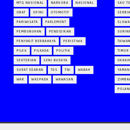
MTQ NASIONAL
NARKOBA
NASIONAL
SAO T
OBAT
OPINI
OTOMOTIF
SERBI
PARIWISATA
PARLEMENT
SLOWA
PEMBUNUHAN
PENDIDIKAN
SURIN
PENYAKIT BERBAHAYA
PERISTIWA
TAIWA
PILEG
PILKADA
POLITIK
TIMOR
SEKTERIAN
SENI BUDAYA
UKRAI
SURAT EDARAN
TDS
TNI
WABAH
YAMAN
WAR
WASPADA
WAWASAN
ZIMBA
POLAN
CRAFTED WITH
BY
TEMPLATESYARD
| DISTRIBUTED BY
GOOYAABI TEMPLATES