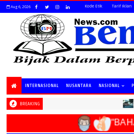
Kode Etik
Tarif Iklan
Aug 6, 2026
INTERNASIONAL
NUSANTARA
NASIONAL
BREAKING
NASIONA
"BAHA