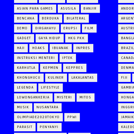
ASIAN PARA GAMES
ASUSILA
BANJIR
ANDOR
BENCANA
BERDUKA
BILATERAL
ARGEN
DEMO
DIRGAHAYU
ERUPSI
FILM
AUSTR
GADGET
GAYA HIDUP
HKG PKK
BANGL
HAJI
HOAKS
IBUANAK
INPRES
BRAZI
INSTRUKSI MENTERI
IPTEK
CANAD
KARHUTLA
KEPMEN
KEPPRES
DENM
KHONGHUCU
KULINER
LAKALANTAS
FIJI
LEGENDA
LIFESTYLE
GAMBI
LOWONGANKERJA
MISTERI
MITOS
HONGA
MUSIK
NUSANTARA
INGGR
OLIMPIADE2020TOKYO
PPWI
JAMAI
PARASIT
PENYANYI
KALED