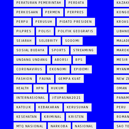
PERATURAN PEMERINTAH
PERDATA
KAZAK
PERKOSAAN
PERMEN
PERPRES
KONG
PERPU
PERUSUH
PIDATO PRESIDEN
KROAS
PILPRES
POLISI
POLITIK GEOGRAFIS
LIBAN
SEJARAH
SELEBRITY
SODOMI
MALAD
SOSIAL BUDAYA
SPORTS
STREAMING
MARO
UNDANG UNDANG
ABORSI
BPS
MESIR
CORONAVIRUS
EKONOMI
EPIDEMI
MYAN
FASHION
FAUNA
GEMPA KUAT
NEW Z
HEALTH
HPN
HUKUM
OMAN
INTERNASIONAL
JITUPASNA2021
PANAM
KATOLIK
KEBAKARAN
KERUSUHAN
PERU
KESEHATAN
KRIMINAL
KRISTEN
ROMAN
MTQ NASIONAL
NARKOBA
NASIONAL
SAO T