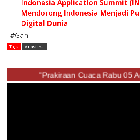
Indonesia Application Summit (IN
Mendorong Indonesia Menjadi Pus
Digital Dunia
#Gan
Tags
# nasional
"Prakiraan Cuaca Rabu 0