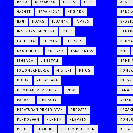
DEMO
DIRGAHAYU
ERUPSI
FILM
AUSTR
GADGET
GAYA HIDUP
HKG PKK
BANGL
HAJI
HOAKS
IBUANAK
INPRES
BRAZI
INSTRUKSI MENTERI
IPTEK
CANAD
KARHUTLA
KEPMEN
KEPPRES
DENM
KHONGHUCU
KULINER
LAKALANTAS
FIJI
LEGENDA
LIFESTYLE
GAMBI
LOWONGANKERJA
MISTERI
MITOS
HONGA
MUSIK
NUSANTARA
INGGR
OLIMPIADE2020TOKYO
PPWI
JAMAI
PARASIT
PENYANYI
KALED
PERATURAN PEMERINTAH
PERDATA
KAZAK
PERKOSAAN
PERMEN
PERPRES
KONG
PERPU
PERUSUH
PIDATO PRESIDEN
KROAS