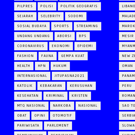
PILPRES
POLISI
POLITIK GEOGRAFIS
LIBAN
SEJARAH
SELEBRITY
SODOMI
MALAD
SOSIAL BUDAYA
SPORTS
STREAMING
MARO
UNDANG UNDANG
ABORSI
BPS
MESIR
CORONAVIRUS
EKONOMI
EPIDEMI
MYAN
FASHION
FAUNA
GEMPA KUAT
NEW Z
HEALTH
HPN
HUKUM
OMAN
INTERNASIONAL
JITUPASNA2021
PANAM
KATOLIK
KEBAKARAN
KERUSUHAN
PERU
KESEHATAN
KRIMINAL
KRISTEN
ROMAN
MTQ NASIONAL
NARKOBA
NASIONAL
SAO T
OBAT
OPINI
OTOMOTIF
SERBI
PARIWISATA
PARLEMENT
SLOWA