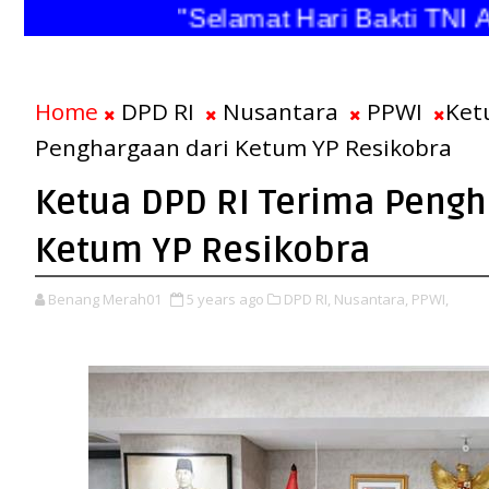
"Selamat Hari Bakti TN
Home
DPD RI
Nusantara
PPWI
Ket
Penghargaan dari Ketum YP Resikobra
Ketua DPD RI Terima Pengh
Ketum YP Resikobra
Benang Merah01
5 years ago
DPD RI,
Nusantara,
PPWI,