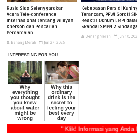
Rusia Siap Selenggarakan
Kebebasan Pers di Kunin
Acara Tele-conference
Terancam, PPWI Soroti Si
Internasional tentang Wilayah
Reaktif Oknum LMPI dal
Kherson dan Pencarian
Skandal SMPN 2 Sindang
Perdamaian
Benang Merah
Jun 10, 20
Benang Merah
Jun 27, 2026
" Klik! Informasi yang Anda Bu