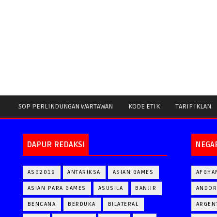
SOP PERLINDUNGAN WARTAWAN
KODE ETIK
TARIF IKLAN
DAPUR REDAKSI
NEGA
ASG2019
ANTARIKSA
ASIAN GAMES
AFGHA
ASIAN PARA GAMES
ASUSILA
BANJIR
ANDOR
BENCANA
BERDUKA
BILATERAL
ARGEN