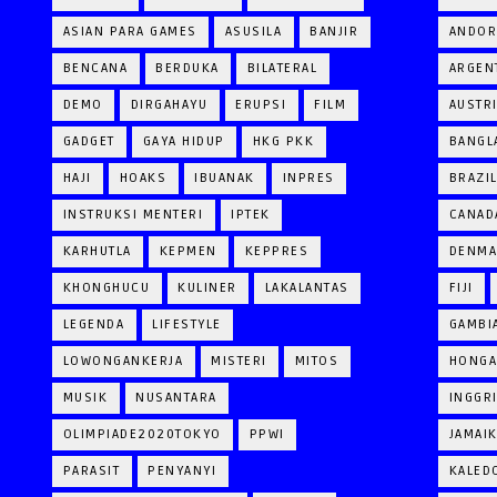
ASIAN PARA GAMES
ASUSILA
BANJIR
ANDOR
BENCANA
BERDUKA
BILATERAL
ARGEN
DEMO
DIRGAHAYU
ERUPSI
FILM
AUSTR
GADGET
GAYA HIDUP
HKG PKK
BANGL
HAJI
HOAKS
IBUANAK
INPRES
BRAZI
INSTRUKSI MENTERI
IPTEK
CANAD
KARHUTLA
KEPMEN
KEPPRES
DENM
KHONGHUCU
KULINER
LAKALANTAS
FIJI
LEGENDA
LIFESTYLE
GAMBI
LOWONGANKERJA
MISTERI
MITOS
HONGA
MUSIK
NUSANTARA
INGGR
OLIMPIADE2020TOKYO
PPWI
JAMAI
PARASIT
PENYANYI
KALED