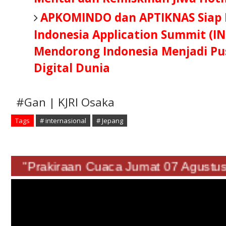
APKOMINDO dan APTIKNAS Siap B
Indonesia Application Summit (IN
Mendorong Indonesia Menjadi Pus
Digital Dunia
#Gan | KJRI Osaka
Tags
# internasional
# Jepang
"Prakiraan Cuaca Jumat 07 Agus