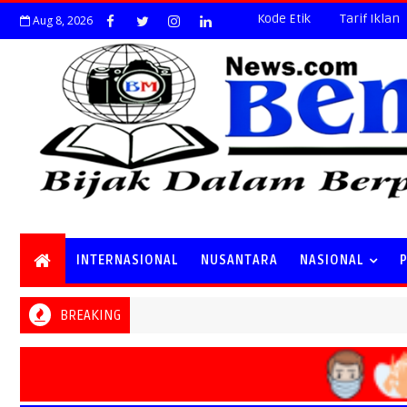
Kode Etik
Tarif Iklan
Aug 8, 2026
INTERNASIONAL
NUSANTARA
NASIONAL
BREAKING