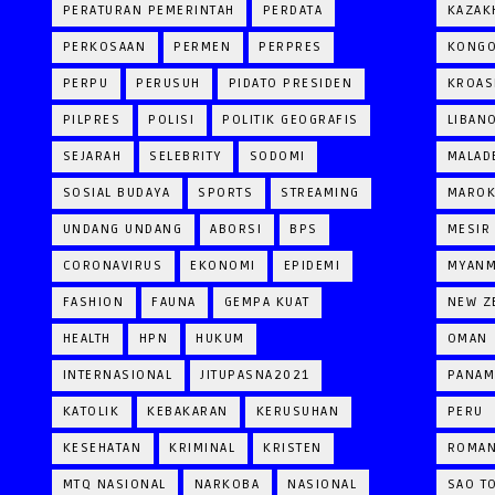
PERATURAN PEMERINTAH
PERDATA
KAZAK
PERKOSAAN
PERMEN
PERPRES
KONG
PERPU
PERUSUH
PIDATO PRESIDEN
KROAS
PILPRES
POLISI
POLITIK GEOGRAFIS
LIBAN
SEJARAH
SELEBRITY
SODOMI
MALAD
SOSIAL BUDAYA
SPORTS
STREAMING
MARO
UNDANG UNDANG
ABORSI
BPS
MESIR
CORONAVIRUS
EKONOMI
EPIDEMI
MYAN
FASHION
FAUNA
GEMPA KUAT
NEW Z
HEALTH
HPN
HUKUM
OMAN
INTERNASIONAL
JITUPASNA2021
PANAM
KATOLIK
KEBAKARAN
KERUSUHAN
PERU
KESEHATAN
KRIMINAL
KRISTEN
ROMAN
MTQ NASIONAL
NARKOBA
NASIONAL
SAO T