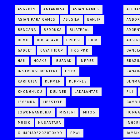
ASG2019
ANTARIKSA
ASIAN GAMES
AFGHA
ASIAN PARA GAMES
ASUSILA
BANJIR
ANDOR
BENCANA
BERDUKA
BILATERAL
ARGEN
DEMO
DIRGAHAYU
ERUPSI
FILM
AUSTR
GADGET
GAYA HIDUP
HKG PKK
BANGL
HAJI
HOAKS
IBUANAK
INPRES
BRAZI
INSTRUKSI MENTERI
IPTEK
CANAD
KARHUTLA
KEPMEN
KEPPRES
DENM
KHONGHUCU
KULINER
LAKALANTAS
FIJI
LEGENDA
LIFESTYLE
GAMBI
LOWONGANKERJA
MISTERI
MITOS
HONGA
MUSIK
NUSANTARA
INGGR
OLIMPIADE2020TOKYO
PPWI
JAMAI