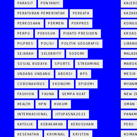
PARASIT
PENYANYI
KALED
PERATURAN PEMERINTAH
PERDATA
KAZAK
PERKOSAAN
PERMEN
PERPRES
KONG
PERPU
PERUSUH
PIDATO PRESIDEN
KROAS
PILPRES
POLISI
POLITIK GEOGRAFIS
LIBAN
SEJARAH
SELEBRITY
SODOMI
MALAD
SOSIAL BUDAYA
SPORTS
STREAMING
MARO
UNDANG UNDANG
ABORSI
BPS
MESIR
CORONAVIRUS
EKONOMI
EPIDEMI
MYAN
FASHION
FAUNA
GEMPA KUAT
NEW Z
HEALTH
HPN
HUKUM
OMAN
INTERNASIONAL
JITUPASNA2021
PANAM
KATOLIK
KEBAKARAN
KERUSUHAN
PERU
KESEHATAN
KRIMINAL
KRISTEN
ROMAN