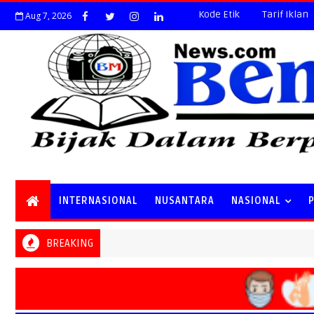
Kode Etik
Tarif Iklan
Aug 7, 2026
INTERNASIONAL
NUSANTARA
NASIONAL
BREAKING