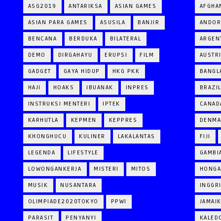
ASG2019
ANTARIKSA
ASIAN GAMES
AFGHA
ASIAN PARA GAMES
ASUSILA
BANJIR
ANDOR
BENCANA
BERDUKA
BILATERAL
ARGEN
DEMO
DIRGAHAYU
ERUPSI
FILM
AUSTR
GADGET
GAYA HIDUP
HKG PKK
BANGL
HAJI
HOAKS
IBUANAK
INPRES
BRAZI
INSTRUKSI MENTERI
IPTEK
CANAD
KARHUTLA
KEPMEN
KEPPRES
DENM
KHONGHUCU
KULINER
LAKALANTAS
FIJI
LEGENDA
LIFESTYLE
GAMBI
LOWONGANKERJA
MISTERI
MITOS
HONGA
MUSIK
NUSANTARA
INGGR
OLIMPIADE2020TOKYO
PPWI
JAMAI
PARASIT
PENYANYI
KALED