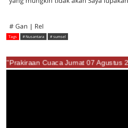
yang mungkin tidak akan Saya lupakan
# Gan | Rel
Tags
# Nusantara
# sumsel
"Prakiraan Cuaca 