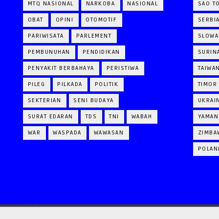
MTQ NASIONAL
NARKOBA
NASIONAL
SAO T
OBAT
OPINI
OTOMOTIF
SERBI
PARIWISATA
PARLEMENT
SLOWA
PEMBUNUHAN
PENDIDIKAN
SURIN
PENYAKIT BERBAHAYA
PERISTIWA
TAIWA
PILEG
PILKADA
POLITIK
TIMOR
SEKTERIAN
SENI BUDAYA
UKRAI
SURAT EDARAN
TDS
TNI
WABAH
YAMAN
WAR
WASPADA
WAWASAN
ZIMBA
POLAN
CRAFTED WITH
BY
TEMPLATESYARD
| DISTRIBUTED BY
GOOYAABI TEMPLATES