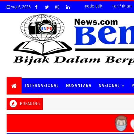
Kode Etik
Tarif Iklan
Aug 6, 2026
INTERNASIONAL
NUSANTARA
NASIONAL
BREAKING