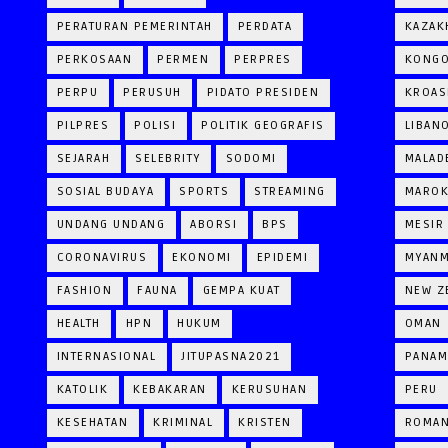
PERATURAN PEMERINTAH
PERDATA
KAZAK
PERKOSAAN
PERMEN
PERPRES
KONG
PERPU
PERUSUH
PIDATO PRESIDEN
KROAS
PILPRES
POLISI
POLITIK GEOGRAFIS
LIBAN
SEJARAH
SELEBRITY
SODOMI
MALAD
SOSIAL BUDAYA
SPORTS
STREAMING
MARO
UNDANG UNDANG
ABORSI
BPS
MESIR
CORONAVIRUS
EKONOMI
EPIDEMI
MYAN
FASHION
FAUNA
GEMPA KUAT
NEW Z
HEALTH
HPN
HUKUM
OMAN
INTERNASIONAL
JITUPASNA2021
PANAM
KATOLIK
KEBAKARAN
KERUSUHAN
PERU
KESEHATAN
KRIMINAL
KRISTEN
ROMAN