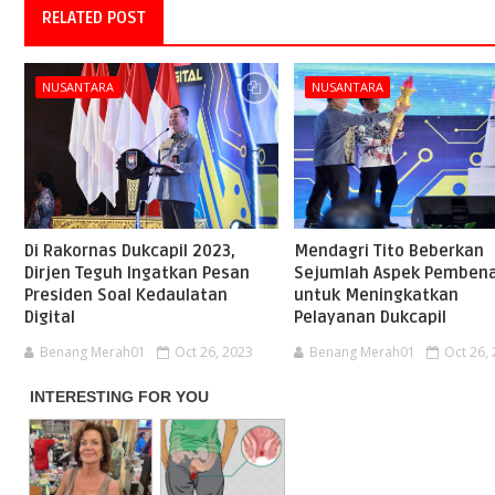
RELATED POST
NUSANTARA
NUSANTARA
Di Rakornas Dukcapil 2023,
Mendagri Tito Beberkan
Dirjen Teguh Ingatkan Pesan
Sejumlah Aspek Pemben
Presiden Soal Kedaulatan
untuk Meningkatkan
Digital
Pelayanan Dukcapil
Benang Merah01
Oct 26, 2023
Benang Merah01
Oct 26,