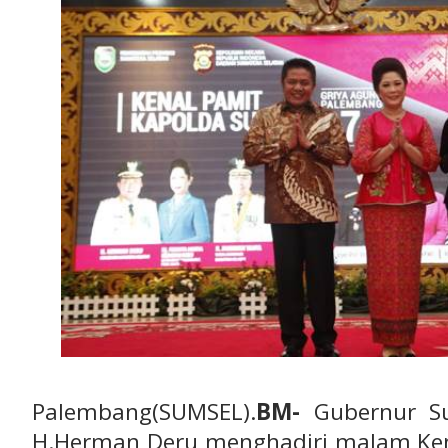
Palembang(SUMSEL).
BM-
Gubernur Su
H.Herman Deru menghadiri malam Ken