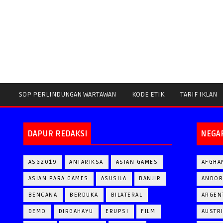
SOP PERLINDUNGAN WARTAWAN
KODE ETIK
TARIF IKLAN
DAPUR REDAKSI
NEGA
ASG2019
ANTARIKSA
ASIAN GAMES
AFGHA
ASIAN PARA GAMES
ASUSILA
BANJIR
ANDOR
BENCANA
BERDUKA
BILATERAL
ARGEN
DEMO
DIRGAHAYU
ERUPSI
FILM
AUSTR