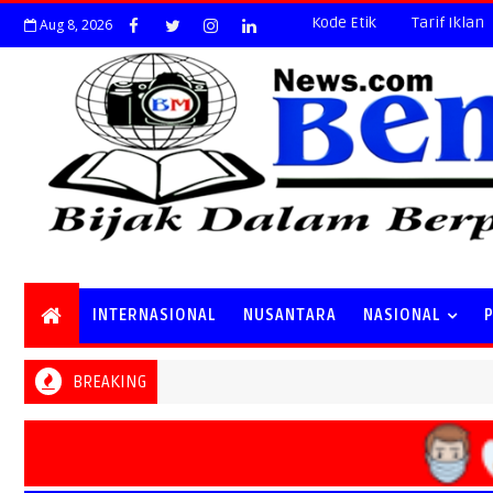
Kode Etik
Tarif Iklan
Aug 8, 2026
INTERNASIONAL
NUSANTARA
NASIONAL
BREAKING