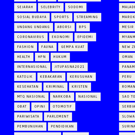
SEJARAH
SELEBRITY
SODOMI
MALAD
SOSIAL BUDAYA
SPORTS
STREAMING
MARO
UNDANG UNDANG
ABORSI
BPS
MESIR
CORONAVIRUS
EKONOMI
EPIDEMI
MYAN
FASHION
FAUNA
GEMPA KUAT
NEW Z
HEALTH
HPN
HUKUM
OMAN
INTERNASIONAL
JITUPASNA2021
PANAM
KATOLIK
KEBAKARAN
KERUSUHAN
PERU
KESEHATAN
KRIMINAL
KRISTEN
ROMAN
MTQ NASIONAL
NARKOBA
NASIONAL
SAO T
OBAT
OPINI
OTOMOTIF
SERBI
PARIWISATA
PARLEMENT
SLOWA
PEMBUNUHAN
PENDIDIKAN
SURIN