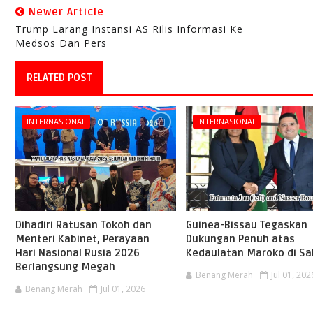
Newer Article
Trump Larang Instansi AS Rilis Informasi Ke
Medsos Dan Pers
RELATED POST
INTERNASIONAL
INTERNASIONAL
Dihadiri Ratusan Tokoh dan
Guinea-Bissau Tegaskan
Menteri Kabinet, Perayaan
Dukungan Penuh atas
Hari Nasional Rusia 2026
Kedaulatan Maroko di Sa
Berlangsung Megah
Benang Merah
Jul 01, 202
Benang Merah
Jul 01, 2026