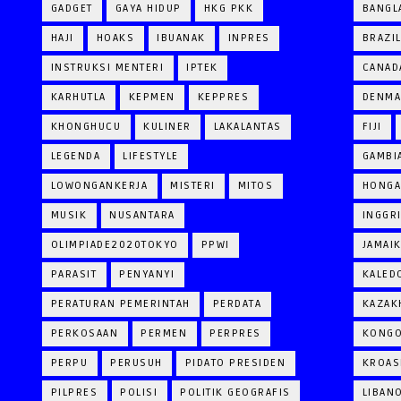
GADGET
GAYA HIDUP
HKG PKK
BANGL
HAJI
HOAKS
IBUANAK
INPRES
BRAZI
INSTRUKSI MENTERI
IPTEK
CANAD
KARHUTLA
KEPMEN
KEPPRES
DENM
KHONGHUCU
KULINER
LAKALANTAS
FIJI
LEGENDA
LIFESTYLE
GAMBI
LOWONGANKERJA
MISTERI
MITOS
HONGA
MUSIK
NUSANTARA
INGGR
OLIMPIADE2020TOKYO
PPWI
JAMAI
PARASIT
PENYANYI
KALED
PERATURAN PEMERINTAH
PERDATA
KAZAK
PERKOSAAN
PERMEN
PERPRES
KONG
PERPU
PERUSUH
PIDATO PRESIDEN
KROAS
PILPRES
POLISI
POLITIK GEOGRAFIS
LIBAN