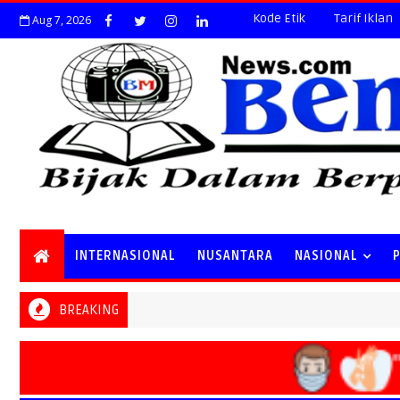
Kode Etik
Tarif Iklan
Aug 7, 2026
INTERNASIONAL
NUSANTARA
NASIONAL
BREAKING
"B