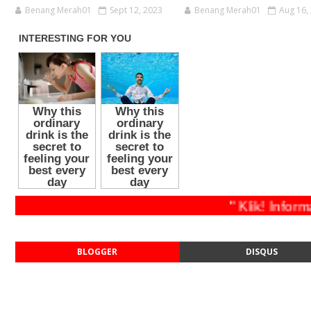
Benang Merah01
Sept 12, 2023
Benang Merah01
Aug 16,
" Klik! I
BLOGGER
DISQUS