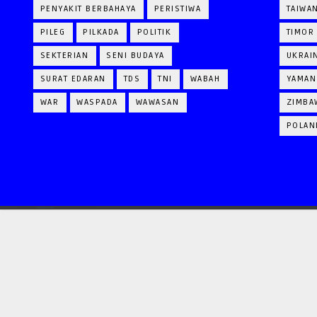
PENYAKIT BERBAHAYA
PERISTIWA
TAIWA
PILEG
PILKADA
POLITIK
TIMOR
SEKTERIAN
SENI BUDAYA
UKRAI
SURAT EDARAN
TDS
TNI
WABAH
YAMAN
WAR
WASPADA
WAWASAN
ZIMBA
POLAN
CRAFTED WITH
BY
TEMPLATESYARD
| DISTRIBUTED BY
GOOYAABI TEMPLATES