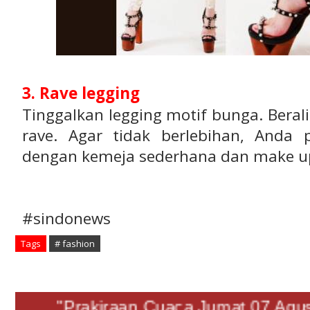
3. Rave legging
Tinggalkan legging motif bunga. Beral
rave. Agar tidak berlebihan, And
dengan kemeja sederhana dan make up
#sindonews
Tags
# fashion
"Prakiraan Cuaca Jumat 07 A