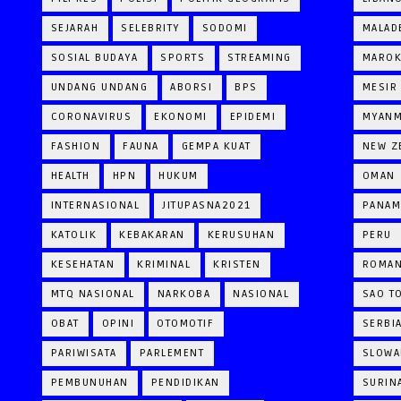
SEJARAH
SELEBRITY
SODOMI
MALAD
SOSIAL BUDAYA
SPORTS
STREAMING
MARO
UNDANG UNDANG
ABORSI
BPS
MESIR
CORONAVIRUS
EKONOMI
EPIDEMI
MYAN
FASHION
FAUNA
GEMPA KUAT
NEW Z
HEALTH
HPN
HUKUM
OMAN
INTERNASIONAL
JITUPASNA2021
PANAM
KATOLIK
KEBAKARAN
KERUSUHAN
PERU
KESEHATAN
KRIMINAL
KRISTEN
ROMAN
MTQ NASIONAL
NARKOBA
NASIONAL
SAO T
OBAT
OPINI
OTOMOTIF
SERBI
PARIWISATA
PARLEMENT
SLOWA
PEMBUNUHAN
PENDIDIKAN
SURIN