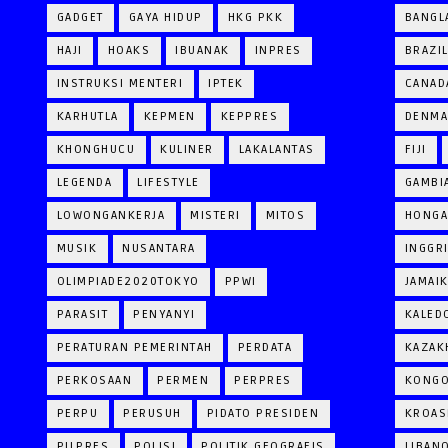
GADGET
GAYA HIDUP
HKG PKK
BANGL
HAJI
HOAKS
IBUANAK
INPRES
BRAZI
INSTRUKSI MENTERI
IPTEK
CANAD
KARHUTLA
KEPMEN
KEPPRES
DENM
KHONGHUCU
KULINER
LAKALANTAS
FIJI
LEGENDA
LIFESTYLE
GAMBI
LOWONGANKERJA
MISTERI
MITOS
HONGA
MUSIK
NUSANTARA
INGGR
OLIMPIADE2020TOKYO
PPWI
JAMAI
PARASIT
PENYANYI
KALED
PERATURAN PEMERINTAH
PERDATA
KAZAK
PERKOSAAN
PERMEN
PERPRES
KONG
PERPU
PERUSUH
PIDATO PRESIDEN
KROAS
PILPRES
POLISI
POLITIK GEOGRAFIS
LIBAN