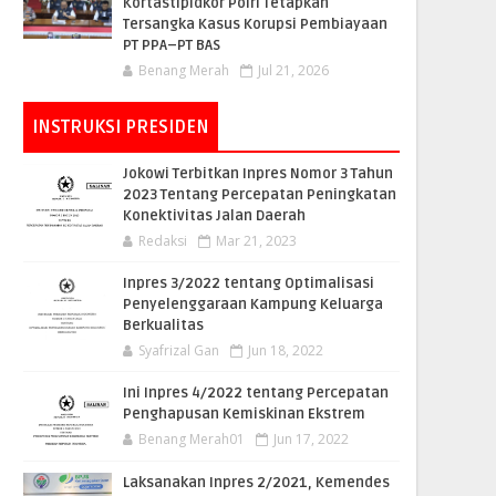
Kortastipidkor Polri Tetapkan
Tersangka Kasus Korupsi Pembiayaan
PT PPA–PT BAS
Benang Merah
Jul 21, 2026
INSTRUKSI PRESIDEN
Jokowi Terbitkan Inpres Nomor 3 Tahun
2023 Tentang Percepatan Peningkatan
Konektivitas Jalan Daerah
Redaksi
Mar 21, 2023
Inpres 3/2022 tentang Optimalisasi
Penyelenggaraan Kampung Keluarga
Berkualitas
Syafrizal Gan
Jun 18, 2022
Ini Inpres 4/2022 tentang Percepatan
Penghapusan Kemiskinan Ekstrem
Benang Merah01
Jun 17, 2022
Laksanakan Inpres 2/2021, Kemendes