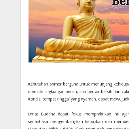
Kebutuhan primer berguna untuk menunjang kehidupan,
memiliki lingkungan bersih, sumber air bersih dan cu
Kondisi tempat tinggal yang nyaman, dapat mewujudka
Umat Buddha dapat fokus mempraktikan inti ajara
senantiasa mengembangkan kebajikan dan membersi
(Aṇguttara Nikāya 6.63): “Perbuatan baik yang diserta