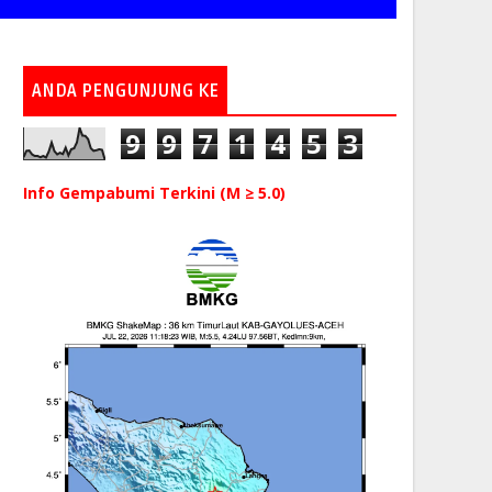
ANDA PENGUNJUNG KE
9
9
7
1
4
5
3
Info Gempabumi Terkini (M ≥ 5.0)