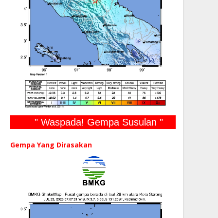
" Waspada! Gempa Susulan "
Gempa Yang Dirasakan