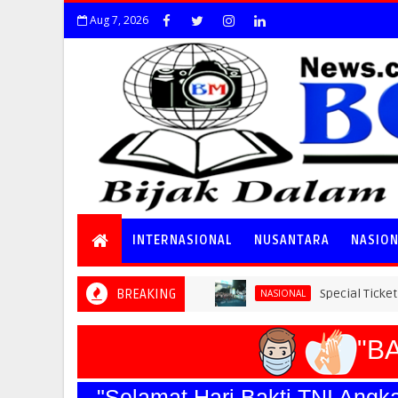
Aug 7, 2026
INTERNASIONAL
NUSANTARA
NASIO
BREAKING
Special Ticket Ludes Terjua
NASIONAL
"BAH
"Selamat Hari Bakti TNI Angka