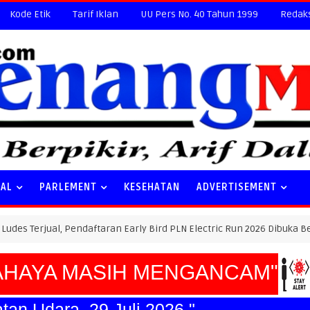
Kode Etik
Tarif Iklan
UU Pers No. 40 Tahun 1999
Redak
NAL
PARLEMENT
KESEHATAN
ADVERTISEMENT
l, Pendaftaran Early Bird PLN Electric Run 2026 Dibuka Besok
AYA MASIH MENGANCAM"
tan Udara, 29 Juli 2026."