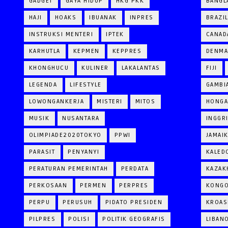
GADGET
GAYA HIDUP
HKG PKK
BANGL
HAJI
HOAKS
IBUANAK
INPRES
BRAZI
INSTRUKSI MENTERI
IPTEK
CANAD
KARHUTLA
KEPMEN
KEPPRES
DENM
KHONGHUCU
KULINER
LAKALANTAS
FIJI
LEGENDA
LIFESTYLE
GAMBI
LOWONGANKERJA
MISTERI
MITOS
HONGA
MUSIK
NUSANTARA
INGGR
OLIMPIADE2020TOKYO
PPWI
JAMAI
PARASIT
PENYANYI
KALED
PERATURAN PEMERINTAH
PERDATA
KAZAK
PERKOSAAN
PERMEN
PERPRES
KONG
PERPU
PERUSUH
PIDATO PRESIDEN
KROAS
PILPRES
POLISI
POLITIK GEOGRAFIS
LIBAN