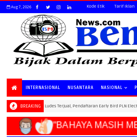
Kode Etik
Tarif Iklan
Aug 7, 2026
INTERNASIONAL
NUSANTARA
NASIONAL
Special Ticket Ludes Terjual, Pendaftaran Early Bird PLN Electric Run 
BREAKING
"BAHAYA MASIH ME