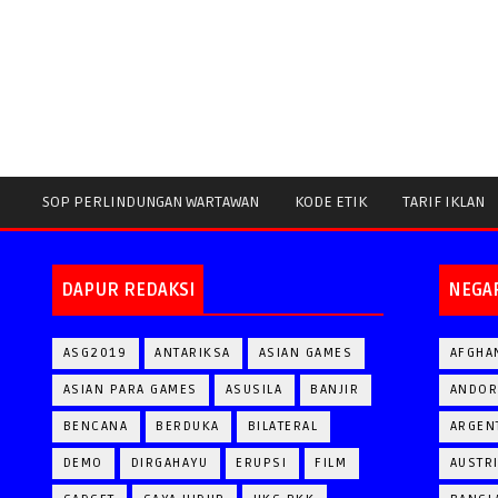
SOP PERLINDUNGAN WARTAWAN
KODE ETIK
TARIF IKLAN
DAPUR REDAKSI
NEGA
ASG2019
ANTARIKSA
ASIAN GAMES
AFGHA
ASIAN PARA GAMES
ASUSILA
BANJIR
ANDOR
BENCANA
BERDUKA
BILATERAL
ARGEN
DEMO
DIRGAHAYU
ERUPSI
FILM
AUSTR