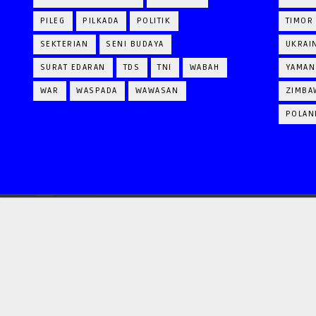
PILEG
PILKADA
POLITIK
TIMOR
SEKTERIAN
SENI BUDAYA
UKRAI
SURAT EDARAN
TDS
TNI
WABAH
YAMAN
WAR
WASPADA
WAWASAN
ZIMBA
POLAN
CRAFTED WITH
BY
TEMPLATESYARD
| DISTRIBUTED BY
GOOYAABI TEMPLATES