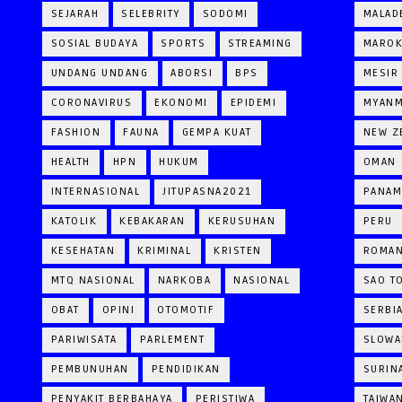
SEJARAH
SELEBRITY
SODOMI
MALAD
SOSIAL BUDAYA
SPORTS
STREAMING
MARO
UNDANG UNDANG
ABORSI
BPS
MESIR
CORONAVIRUS
EKONOMI
EPIDEMI
MYAN
FASHION
FAUNA
GEMPA KUAT
NEW Z
HEALTH
HPN
HUKUM
OMAN
INTERNASIONAL
JITUPASNA2021
PANAM
KATOLIK
KEBAKARAN
KERUSUHAN
PERU
KESEHATAN
KRIMINAL
KRISTEN
ROMAN
MTQ NASIONAL
NARKOBA
NASIONAL
SAO T
OBAT
OPINI
OTOMOTIF
SERBI
PARIWISATA
PARLEMENT
SLOWA
PEMBUNUHAN
PENDIDIKAN
SURIN
PENYAKIT BERBAHAYA
PERISTIWA
TAIWA