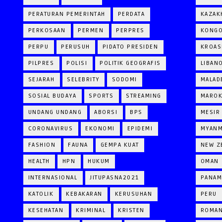
PERATURAN PEMERINTAH
PERDATA
KAZAK
PERKOSAAN
PERMEN
PERPRES
KONG
PERPU
PERUSUH
PIDATO PRESIDEN
KROAS
PILPRES
POLISI
POLITIK GEOGRAFIS
LIBAN
SEJARAH
SELEBRITY
SODOMI
MALAD
SOSIAL BUDAYA
SPORTS
STREAMING
MARO
UNDANG UNDANG
ABORSI
BPS
MESIR
CORONAVIRUS
EKONOMI
EPIDEMI
MYAN
FASHION
FAUNA
GEMPA KUAT
NEW Z
HEALTH
HPN
HUKUM
OMAN
INTERNASIONAL
JITUPASNA2021
PANAM
KATOLIK
KEBAKARAN
KERUSUHAN
PERU
KESEHATAN
KRIMINAL
KRISTEN
ROMAN