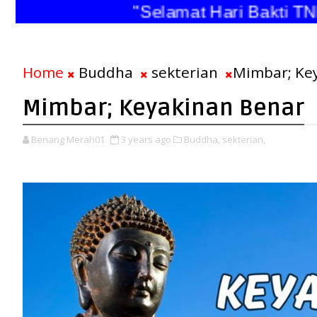
"Selamat Hari Bakti TNI A
Home
Buddha
sekterian
Mimbar; Ke
Mimbar; Keyakinan Benar
Benang Merah01
3 years ago
Buddha,
sekterian,