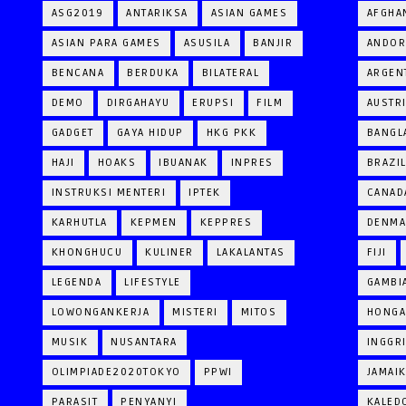
ASG2019
ANTARIKSA
ASIAN GAMES
AFGHA
ASIAN PARA GAMES
ASUSILA
BANJIR
ANDOR
BENCANA
BERDUKA
BILATERAL
ARGEN
DEMO
DIRGAHAYU
ERUPSI
FILM
AUSTR
GADGET
GAYA HIDUP
HKG PKK
BANGL
HAJI
HOAKS
IBUANAK
INPRES
BRAZI
INSTRUKSI MENTERI
IPTEK
CANAD
KARHUTLA
KEPMEN
KEPPRES
DENM
KHONGHUCU
KULINER
LAKALANTAS
FIJI
LEGENDA
LIFESTYLE
GAMBI
LOWONGANKERJA
MISTERI
MITOS
HONGA
MUSIK
NUSANTARA
INGGR
OLIMPIADE2020TOKYO
PPWI
JAMAI
PARASIT
PENYANYI
KALED