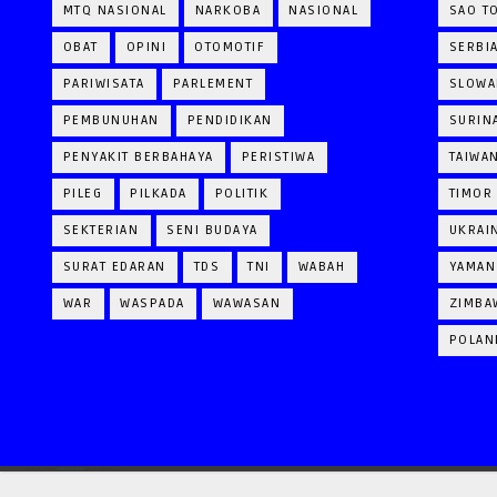
MTQ NASIONAL
NARKOBA
NASIONAL
SAO T
OBAT
OPINI
OTOMOTIF
SERBI
PARIWISATA
PARLEMENT
SLOWA
PEMBUNUHAN
PENDIDIKAN
SURIN
PENYAKIT BERBAHAYA
PERISTIWA
TAIWA
PILEG
PILKADA
POLITIK
TIMOR
SEKTERIAN
SENI BUDAYA
UKRAI
SURAT EDARAN
TDS
TNI
WABAH
YAMAN
WAR
WASPADA
WAWASAN
ZIMBA
POLAN
CRAFTED WITH
BY
TEMPLATESYARD
| DISTRIBUTED BY
GOOYAABI TEMPLATES