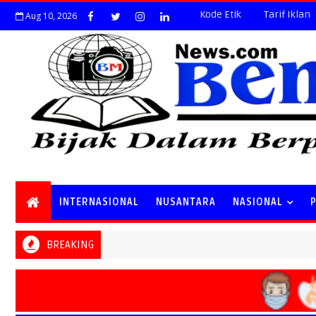
Kode Etik
Tarif Iklan
Aug 10, 2026
INTERNASIONAL
NUSANTARA
NASIONAL
BREAKING